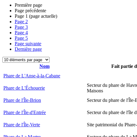
Première page
Page précédente
Page
1
(page actuelle)
Page
2
Page
3
Page
4
Page
5
Page suivante
Dernière page
Nom
Fait partie 
Phare de L'Anse-à-la-Cabane
Secteur du phare de Havr
Phare de L'Échouerie
Maisons
Phare de l'Île-Brion
Secteur du phare de l'Île-
Phare de l'Île-d'Entrée
Secteur du phare de l'île 
Phare de l'Île-Verte
Site patrimonial du Phare-
Phare de La Martre
Secteur du phare de La M