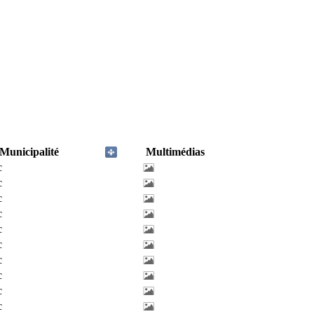
Municipalité
Multimédias
c
c
c
c
c
c
c
c
c
c