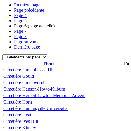
Première page
Page précédente
Page
4
Page
5
Page
6
(page actuelle)
Page
7
Page
8
Page suivante
Dernière page
Nom
Fai
Cimetière familial Isaac Hill's
Cimetière Gould
Cimetière Greenwood
Cimetière Hanson-Howe-Kilburn
Cimetière Herbert Lawton Memorial Advent
Cimetière Horn
Cimetière Huntingville Universalist
Cimetière Hyatt
Cimetière Ives Hill
Cimetière Kinney