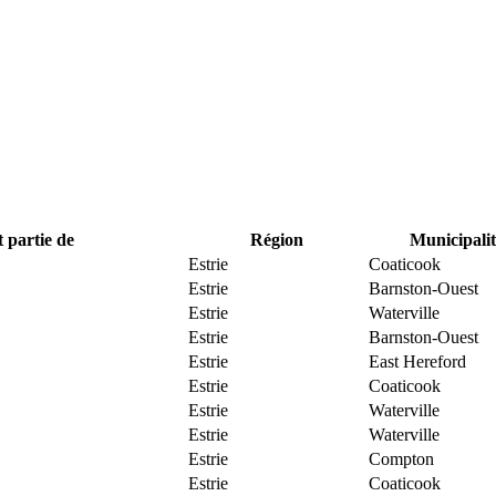
t partie de
Région
Municipalit
Estrie
Coaticook
Estrie
Barnston-Ouest
Estrie
Waterville
Estrie
Barnston-Ouest
Estrie
East Hereford
Estrie
Coaticook
Estrie
Waterville
Estrie
Waterville
Estrie
Compton
Estrie
Coaticook