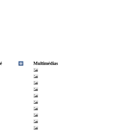
é
Multimédias