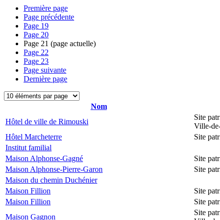
Première page
Page précédente
Page
19
Page
20
Page
21
(page actuelle)
Page
22
Page
23
Page suivante
Dernière page
Nom
Site pat
Hôtel de ville de Rimouski
Ville-d
Hôtel Marcheterre
Site pa
Institut familial
Maison Alphonse-Gagné
Site pa
Maison Alphonse-Pierre-Garon
Site pa
Maison du chemin Duchénier
Maison Fillion
Site pa
Maison Fillion
Site pa
Site pat
Maison Gagnon