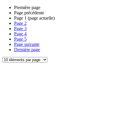
Première page
Page précédente
Page
1
(page actuelle)
Page
2
Page
3
Page
4
Page
5
Page suivante
Dernière page