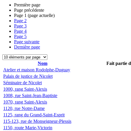
Première page
Page précédente
Page
1
(page actuelle)
Page
2
Page
3
Page
4
Page
5
Page suivante
Dernière page
Nom
Fait partie 
Atelier et maison Rodolphe-Duguay
Palais de justice de Nicolet
Séminaire de Nicolet
1000, rang Saint-Alexis
1008, rue Saint-Jean-Baptiste
1070, rang Saint-Alexis
1120, rue Notre-Dame
1125, rang du Grand-Saint-Esprit
115-123, rue de Monseigneur-Plessis
1150, route Marie-Victorin