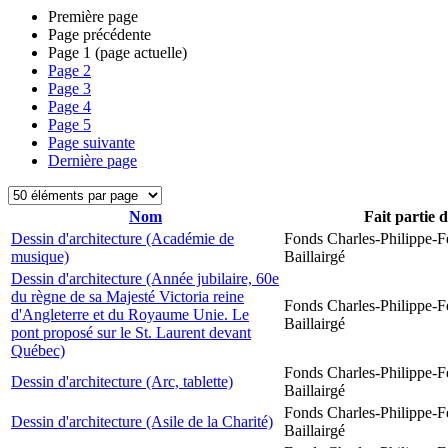
Première page
Page précédente
Page
1
(page actuelle)
Page
2
Page
3
Page
4
Page
5
Page suivante
Dernière page
Nom
Fait partie 
Dessin d'architecture (Académie de
Fonds Charles-Philippe-F
musique)
Baillairgé
Dessin d'architecture (Année jubilaire, 60e
du règne de sa Majesté Victoria reine
Fonds Charles-Philippe-F
d'Angleterre et du Royaume Unie. Le
Baillairgé
pont proposé sur le St. Laurent devant
Québec)
Fonds Charles-Philippe-F
Dessin d'architecture (Arc, tablette)
Baillairgé
Fonds Charles-Philippe-F
Dessin d'architecture (Asile de la Charité)
Baillairgé