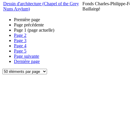
Dessin d'architecture (Chapel of the Grey
Fonds Charles-Philippe-F
Nuns Asylum)
Baillairgé
Première page
Page précédente
Page
1
(page actuelle)
Page
2
Page
3
Page
4
Page
5
Page suivante
Dernière page