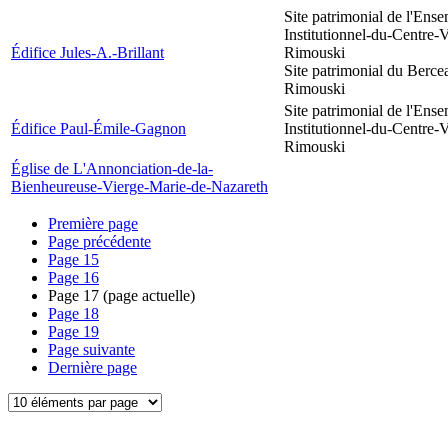
Site patrimonial de l'Ens
Institutionnel-du-Centre-V
Édifice Jules-A.-Brillant
Rimouski
Site patrimonial du Berce
Rimouski
Site patrimonial de l'Ens
Édifice Paul-Émile-Gagnon
Institutionnel-du-Centre-V
Rimouski
Église de L'Annonciation-de-la-
Bienheureuse-Vierge-Marie-de-Nazareth
Première page
Page précédente
Page
15
Page
16
Page
17
(page actuelle)
Page
18
Page
19
Page suivante
Dernière page