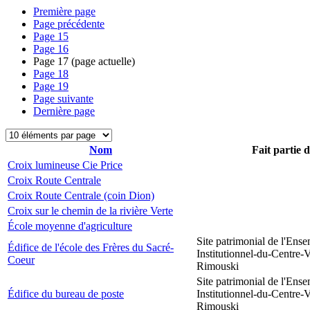
Première page
Page précédente
Page
15
Page
16
Page
17
(page actuelle)
Page
18
Page
19
Page suivante
Dernière page
Nom
Fait partie 
Croix lumineuse Cie Price
Croix Route Centrale
Croix Route Centrale (coin Dion)
Croix sur le chemin de la rivière Verte
École moyenne d'agriculture
Site patrimonial de l'Ens
Édifice de l'école des Frères du Sacré-
Institutionnel-du-Centre-V
Coeur
Rimouski
Site patrimonial de l'Ens
Édifice du bureau de poste
Institutionnel-du-Centre-V
Rimouski