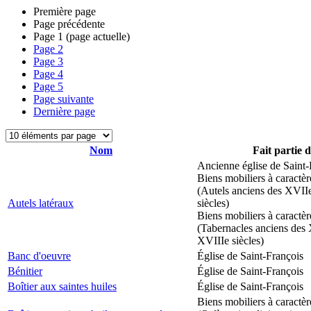
Première page
Page précédente
Page
1
(page actuelle)
Page
2
Page
3
Page
4
Page
5
Page suivante
Dernière page
Nom
Fait partie 
Ancienne église de Saint-
Biens mobiliers à caractèr
(Autels anciens des XVII
Autels latéraux
siècles)
Biens mobiliers à caractèr
(Tabernacles anciens des 
XVIIIe siècles)
Banc d'oeuvre
Église de Saint-François
Bénitier
Église de Saint-François
Boîtier aux saintes huiles
Église de Saint-François
Biens mobiliers à caractèr