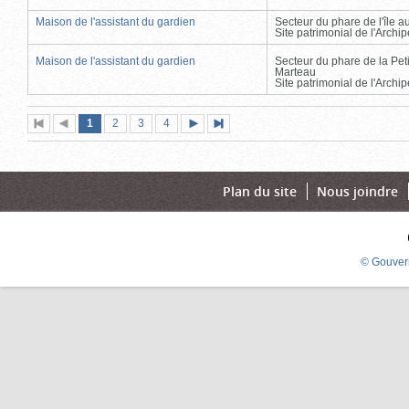
Maison de l'assistant du gardien
Secteur du phare de l'île 
Site patrimonial de l'Arch
Maison de l'assistant du gardien
Secteur du phare de la Peti
Marteau
Site patrimonial de l'Arch
Page
(page
Page
Page
Page
1
Première
2
Page
3
4
Page
Dernière
actuelle)
page
précédente
suivante
page
Plan du site
Nous joindre
© Gouver