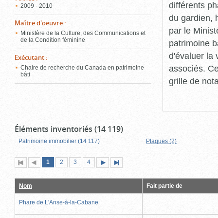
différents p
2009 - 2010
du gardien, 
Maître d'oeuvre
:
par le Minis
Ministère de la Culture, des Communications et
de la Condition féminine
patrimoine b
d'évaluer la
Exécutant
:
associés. Ce
Chaire de recherche du Canada en patrimoine
bâti
grille de not
Éléments inventoriés (14 119)
Patrimoine immobilier (14 117)
Plaques (2)
Page
(page
Page
Page
Page
1
Première
2
Page
3
4
Page
Dernière
actuelle)
page
précédente
suivante
page
Nom
Fait partie de
Phare de L'Anse-à-la-Cabane