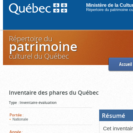
Ministère de la Cult
Répertoire du patrimoine c
Répertoire du
patrimoine
culturel du Québec
Accueil
Inventaire des phares du Québec
Type
:
Inventaire-évaluation
Résumé
(Boi
Portée
:
ouve
Nationale
cliq
pou
Cet inventai
ferm
Année
: