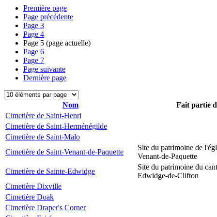
Première page
Page précédente
Page
3
Page
4
Page
5
(page actuelle)
Page
6
Page
7
Page suivante
Dernière page
Nom
Fait partie 
Cimetière de Saint-Henri
Cimetière de Saint-Herménégilde
Cimetière de Saint-Malo
Site du patrimoine de l'égl
Cimetière de Saint-Venant-de-Paquette
Venant-de-Paquette
Site du patrimoine du can
Cimetière de Sainte-Edwidge
Edwidge-de-Clifton
Cimetière Dixville
Cimetière Doak
Cimetière Draper's Corner