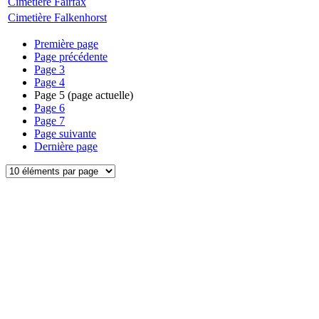
Cimetière Fairfax
Cimetière Falkenhorst
Première page
Page précédente
Page
3
Page
4
Page
5
(page actuelle)
Page
6
Page
7
Page suivante
Dernière page