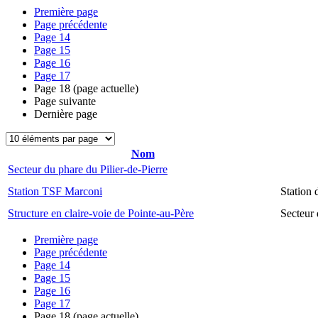
Première page
Page précédente
Page
14
Page
15
Page
16
Page
17
Page
18
(page actuelle)
Page suivante
Dernière page
Nom
Secteur du phare du Pilier-de-Pierre
Station TSF Marconi
Station
Structure en claire-voie de Pointe-au-Père
Secteur 
Première page
Page précédente
Page
14
Page
15
Page
16
Page
17
Page
18
(page actuelle)