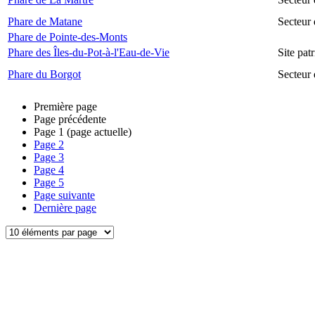
Phare de Matane
Secteur
Phare de Pointe-des-Monts
Phare des Îles-du-Pot-à-l'Eau-de-Vie
Site pat
Phare du Borgot
Secteur
Première page
Page précédente
Page
1
(page actuelle)
Page
2
Page
3
Page
4
Page
5
Page suivante
Dernière page