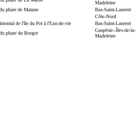
Madeleine
 du phare de Matane
Bas-Saint-Laurent
Côte-Nord
rimonial de l'île du Pot à l'Eau-de-vie
Bas-Saint-Laurent
Gaspésie--Îles-de-la-
 du phare du Borgot
Madeleine