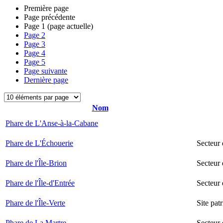
Première page
Page précédente
Page
1
(page actuelle)
Page
2
Page
3
Page
4
Page
5
Page suivante
Dernière page
Nom
Phare de L'Anse-à-la-Cabane
Phare de L'Échouerie
Secteur
Phare de l'Île-Brion
Secteur 
Phare de l'Île-d'Entrée
Secteur 
Phare de l'Île-Verte
Site pat
Phare de La Martre
Secteur 