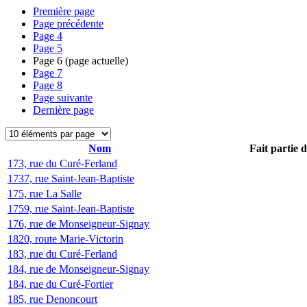
Première page
Page précédente
Page
4
Page
5
Page
6
(page actuelle)
Page
7
Page
8
Page suivante
Dernière page
Nom
Fait partie 
173, rue du Curé-Ferland
1737, rue Saint-Jean-Baptiste
175, rue La Salle
1759, rue Saint-Jean-Baptiste
176, rue de Monseigneur-Signay
1820, route Marie-Victorin
183, rue du Curé-Ferland
184, rue de Monseigneur-Signay
184, rue du Curé-Fortier
185, rue Denoncourt