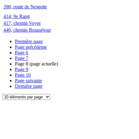
398, route de Neigette
414, 9e Rang
417, chemin Voyer
440, chemin Beauséjour
Première page
Page précédente
Page
6
Page
7
Page
8
(page actuelle)
Page
9
Page
10
Page suivante
Dernière page