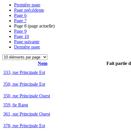
Première page
Page précédente
Page
6
Page
7
Page
8
(page actuelle)
Page
9
Page
10
Page suivante
Dernière page
Nom
Fait partie 
333, rue Principale Est
350, rue Principale Est
350, rue Principale Ouest
359, 6e Rang
361, rue Principale Ouest
378, rue Principale Est