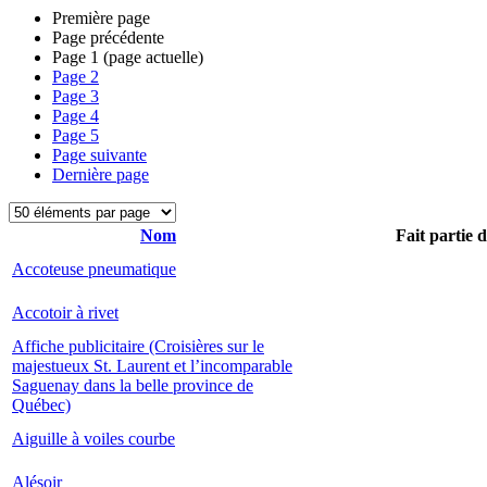
Première page
Page précédente
Page
1
(page actuelle)
Page
2
Page
3
Page
4
Page
5
Page suivante
Dernière page
Nom
Fait partie 
Accoteuse pneumatique
Accotoir à rivet
Affiche publicitaire (Croisières sur le
majestueux St. Laurent et l’incomparable
Saguenay dans la belle province de
Québec)
Aiguille à voiles courbe
Alésoir