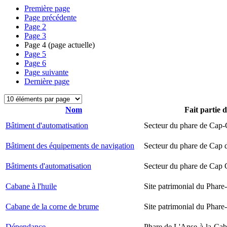
Première page
Page précédente
Page
2
Page
3
Page
4
(page actuelle)
Page
5
Page
6
Page suivante
Dernière page
Nom
Fait partie 
Bâtiment d'automatisation
Secteur du phare de Cap-
Bâtiment des équipements de navigation
Secteur du phare de Cap 
Bâtiments d'automatisation
Secteur du phare de Cap
Cabane à l'huile
Site patrimonial du Phare-
Cabane de la corne de brume
Site patrimonial du Phare-
Dépendance
Phare de L'Anse-à-la-Ca