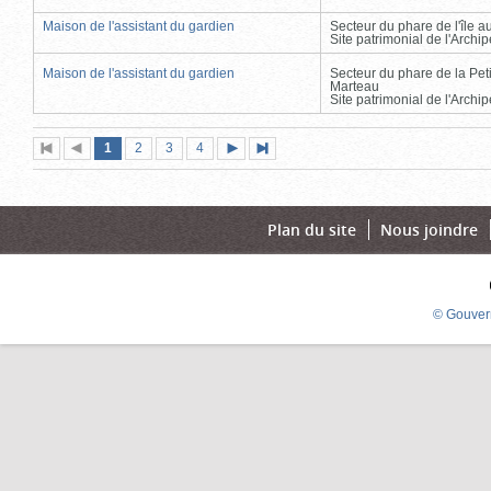
Maison de l'assistant du gardien
Secteur du phare de l'île 
Site patrimonial de l'Arch
Maison de l'assistant du gardien
Secteur du phare de la Peti
Marteau
Site patrimonial de l'Arch
Page
(page
Page
Page
Page
1
Première
2
Page
3
4
Page
Dernière
actuelle)
page
précédente
suivante
page
Plan du site
Nous joindre
© Gouver