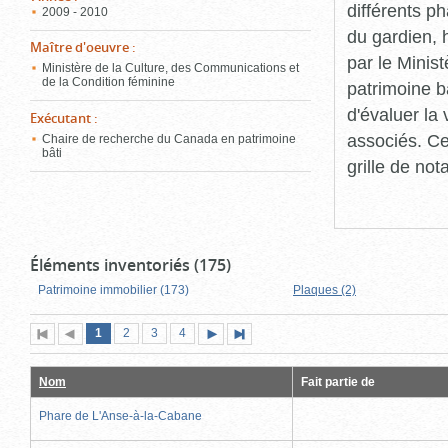
différents p
2009 - 2010
du gardien, 
Maître d'oeuvre
:
par le Minis
Ministère de la Culture, des Communications et
de la Condition féminine
patrimoine b
d'évaluer la
Exécutant
:
associés. Ce
Chaire de recherche du Canada en patrimoine
bâti
grille de not
Éléments inventoriés (175)
Patrimoine immobilier (173)
Plaques (2)
Page
(page
Page
Page
Page
1
Première
2
Page
3
4
Page
Dernière
actuelle)
page
précédente
suivante
page
Nom
Fait partie de
Phare de L'Anse-à-la-Cabane