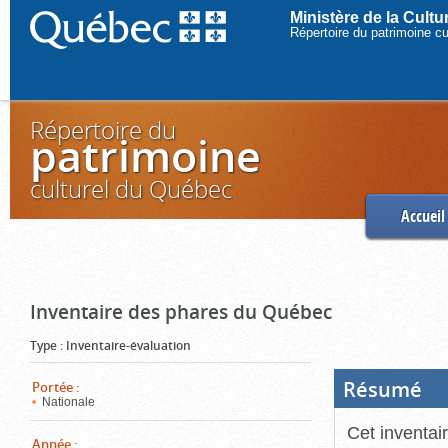
Ministère de la Cult
Répertoire du patrimoine c
Répertoire du
patrimoine
culturel du Québec
Accueil
Inventaire des phares du Québec
Type
:
Inventaire-évaluation
Résumé
(Boi
Portée
:
ouve
Nationale
cliq
pou
Cet inventai
ferm
Année
: