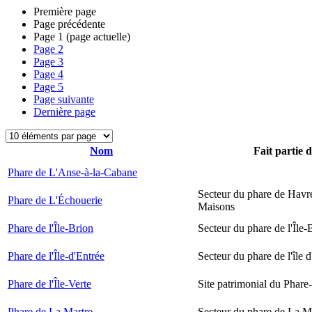
Première page
Page précédente
Page
1
(page actuelle)
Page
2
Page
3
Page
4
Page
5
Page suivante
Dernière page
Nom
Fait partie 
Phare de L'Anse-à-la-Cabane
Secteur du phare de Havr
Phare de L'Échouerie
Maisons
Phare de l'Île-Brion
Secteur du phare de l'Île-
Phare de l'Île-d'Entrée
Secteur du phare de l'île 
Phare de l'Île-Verte
Site patrimonial du Phare-
Phare de La Martre
Secteur du phare de La M