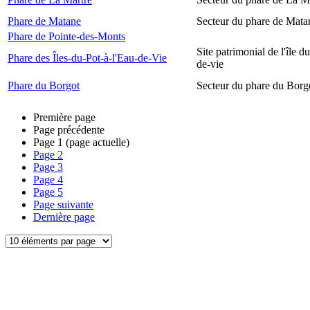
Phare de Matane
Secteur du phare de Mata
Phare de Pointe-des-Monts
Site patrimonial de l'île d
Phare des Îles-du-Pot-à-l'Eau-de-Vie
de-vie
Phare du Borgot
Secteur du phare du Borg
Première page
Page précédente
Page
1
(page actuelle)
Page
2
Page
3
Page
4
Page
5
Page suivante
Dernière page