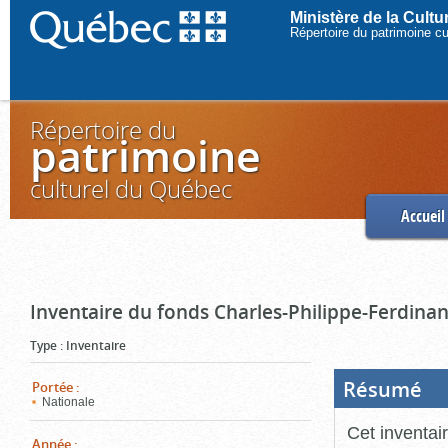
Ministère de la Cult
Répertoire du patrimoine c
Répertoire du
patrimoine
culturel du Québec
Accueil
Inventaire du fonds Charles-Philippe-Ferdinan
Type
:
Inventaire
Résumé
(Boi
Portée
:
ouve
Nationale
cliq
pou
Cet inventai
ferm
Année
: