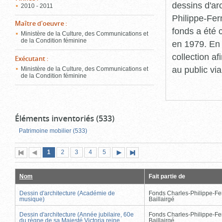
dessins d'ar
2010 - 2011
Philippe-Fer
Maître d'oeuvre
:
fonds a été c
Ministère de la Culture, des Communications et
de la Condition féminine
en 1979. En 
collection a
Exécutant
:
au public vi
Ministère de la Culture, des Communications et
de la Condition féminine
Éléments inventoriés (533)
Patrimoine mobilier (533)
Page
(page
Page
Page
Page
Page
1
Première
2
Page
3
4
5
Page
Dernière
actuelle)
page
précédente
suivante
page
Nom
Fait partie de
Dessin d'architecture (Académie de
Fonds Charles-Philippe-Fe
musique)
Baillairgé
Dessin d'architecture (Année jubilaire, 60e
Fonds Charles-Philippe-Fe
du règne de sa Majesté Victoria reine
Baillairgé