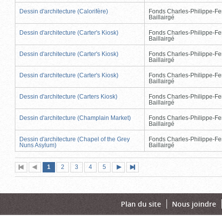
Dessin d'architecture (Calorifère)
Fonds Charles-Philippe-Fe
Baillairgé
Dessin d'architecture (Carter's Kiosk)
Fonds Charles-Philippe-Fe
Baillairgé
Dessin d'architecture (Carter's Kiosk)
Fonds Charles-Philippe-Fe
Baillairgé
Dessin d'architecture (Carter's Kiosk)
Fonds Charles-Philippe-Fe
Baillairgé
Dessin d'architecture (Carters Kiosk)
Fonds Charles-Philippe-Fe
Baillairgé
Dessin d'architecture (Champlain Market)
Fonds Charles-Philippe-Fe
Baillairgé
Dessin d'architecture (Chapel of the Grey
Fonds Charles-Philippe-Fe
Nuns Asylum)
Baillairgé
Page
(page
Page
Page
Page
Page
1
Première
2
Page
3
4
5
Page
Dernière
actuelle)
page
précédente
suivante
page
Plan du site
Nous joindre