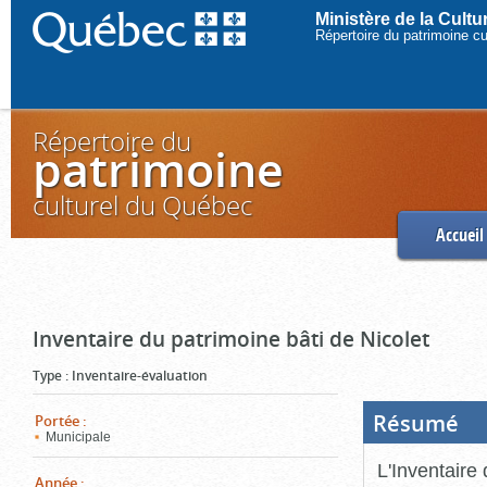
Ministère de la Cult
Répertoire du patrimoine c
Répertoire du
patrimoine
culturel du Québec
Accueil
Inventaire du patrimoine bâti de Nicolet
Type
:
Inventaire-évaluation
Résumé
(Boi
Portée
:
ouve
Municipale
cliq
pou
L'Inventaire 
ferm
Année
: