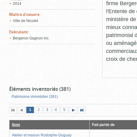
firme Berger
2014
l'Entente de 
Maître d'oeuvre
:
ministère de
Ville de Nicolet
mieux connaît
Exécutant
:
patrimonial d
Bergeron Gagnon inc.
ou aménagés 
commerciaux, 
croix de che
Éléments inventoriés (381)
Patrimoine immobilier (381)
Page
(page
Page
Page
Page
Page
1
Première
2
Page
3
4
5
Page
Dernière
actuelle)
page
précédente
suivante
page
Nom
Fait partie de
Atelier et maison Rodolphe-Duguay