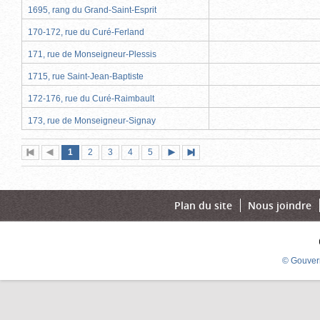
1695, rang du Grand-Saint-Esprit
170-172, rue du Curé-Ferland
171, rue de Monseigneur-Plessis
1715, rue Saint-Jean-Baptiste
172-176, rue du Curé-Raimbault
173, rue de Monseigneur-Signay
Page
(page
Page
Page
Page
Page
1
Première
2
Page
3
4
5
Page
Dernière
actuelle)
page
précédente
suivante
page
Plan du site
Nous joindre
© Gouver