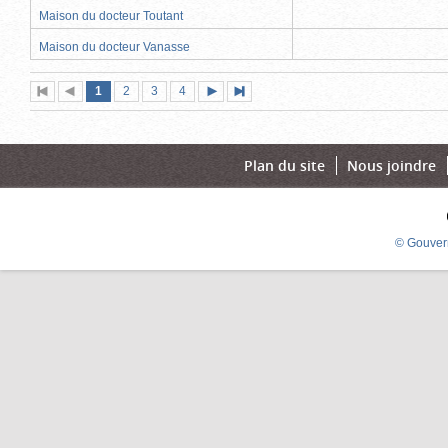
Maison du docteur Toutant
Maison du docteur Vanasse
Page
(page
Page
Page
Page
1
Première
2
Page
3
4
Page
Dernière
actuelle)
page
précédente
suivante
page
Plan du site
Nous joindre
© Gouver