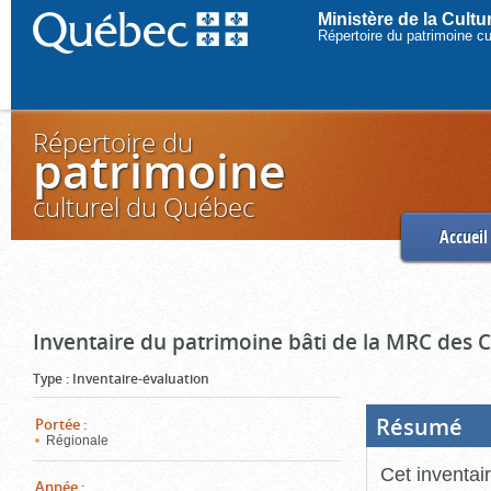
Ministère de la Cult
Répertoire du patrimoine c
Répertoire du
patrimoine
culturel du Québec
Accueil
Inventaire du patrimoine bâti de la MRC des
Type
:
Inventaire-évaluation
Résumé
(Boi
Portée
:
ouve
Régionale
cliq
pou
Cet inventai
ferm
Année
: