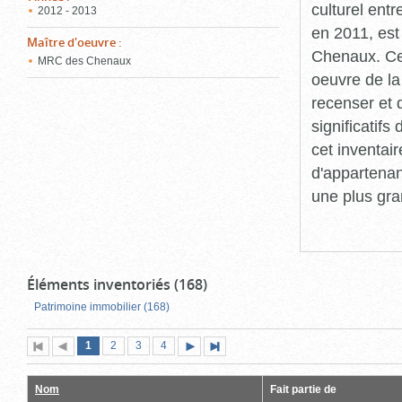
culturel ent
2012 - 2013
en 2011, est
Maître d'oeuvre
:
Chenaux. Cet
MRC des Chenaux
oeuvre de la 
recenser et 
significatif
cet inventair
d'appartenan
une plus gra
Éléments inventoriés (168)
Patrimoine immobilier (168)
Page
(page
Page
Page
Page
1
Première
2
Page
3
4
Page
Dernière
actuelle)
page
précédente
suivante
page
Nom
Fait partie de