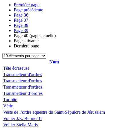
Première page
Page précédente
Page
36
Page
37
Page
38
Page
39
Page
40
(page actuelle)
Page suivante
Dernière page
Nom
Tête écraseuse
Transmetteur d'ordres
Transmetteur d'ordres
Transmetteur d'ordres
Transmetteur d’ordres
Turlutte
Vérin
Veste de l’ordre équestre du Saint-Sépulcre de Jérusalem
Voilier J.E. Bernier II
Voilier Stella Maris