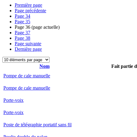
Première page
Page précédente
Page
34
Page
35
Page
36
(page actuelle)
Page
37
Page
38
Page suivante
Dernière page
Nom
Fait partie 
Pompe de cale manuelle
Pompe de cale manuelle
Porte-voix
Porte-voix
Poste de télégraphie portatif sans fil
Poulie double de palan