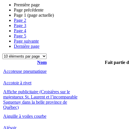
Première page
Page précédente
Page
1
(page actuelle)
Page
2
Page
3
Page
4
Page
5
Page suivante
Dernière page
Nom
Fait partie 
Accoteuse pneumatique
Accotoir à rivet
Affiche publicitaire (Croisières sur le
majestueux St. Laurent et l’incomparable
Saguenay dans la belle province de
Québec)
Aiguille à voiles courbe
Alésoir