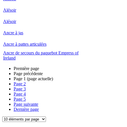
Alésoir
Alésoir
Ancre à jas
Ancre à pattes articulées
Ancre de secours du paquebot Empress of
Ireland
Première page
Page précédente
Page
1
(page actuelle)
Page
2
Page
3
Page
4
Page
5
Page suivante
Dernière page