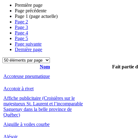
Première page
Page précédente
Page
1
(page actuelle)
Page
2
Page
3
Page
4
Page
5
Page suivante
Dernière page
Nom
Fait partie 
Accoteuse pneumatique
Accotoir à rivet
Affiche publicitaire (Croisières sur le
majestueux St. Laurent et l’incomparable
Saguenay dans la belle province de
Québec)
Aiguille à voiles courbe
Alésoir