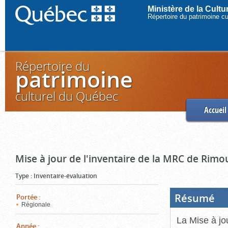
Ministère de la Cult
Répertoire du patrimoine c
Répertoire du
patrimoine
culturel du Québec
Accueil
Mise à jour de l'inventaire de la MRC de Rimo
Type
:
Inventaire-évaluation
Résumé
(Boi
Portée
:
ouve
Régionale
cliq
pou
La Mise à jo
ferm
Année
: