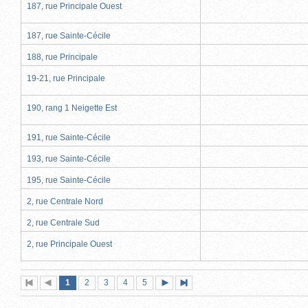
187, rue Principale Ouest
187, rue Sainte-Cécile
188, rue Principale
19-21, rue Principale
190, rang 1 Neigette Est
191, rue Sainte-Cécile
193, rue Sainte-Cécile
195, rue Sainte-Cécile
2, rue Centrale Nord
2, rue Centrale Sud
2, rue Principale Ouest
Page
(page
Page
Page
Page
Page
1
Première
2
Page
3
4
5
Page
Dernière
actuelle)
page
précédente
suivante
page