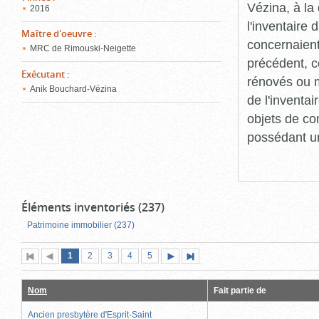
Vézina, à l
2016
l'inventaire
Maître d'oeuvre
:
concernaient
MRC de Rimouski-Neigette
précédent, c
Exécutant
:
rénovés ou m
Anik Bouchard-Vézina
de l'inventa
objets de co
possédant un
Éléments inventoriés (237)
Patrimoine immobilier (237)
Page
(page
Page
Page
Page
Page
1
Première
2
Page
3
4
5
Page
Dernière
actuelle)
page
précédente
suivante
page
Nom
Fait partie de
Ancien presbytère d'Esprit-Saint