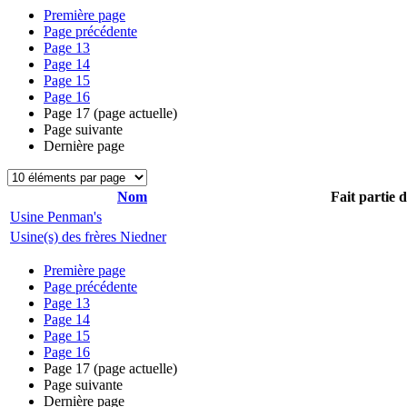
Première page
Page précédente
Page
13
Page
14
Page
15
Page
16
Page
17
(page actuelle)
Page suivante
Dernière page
Nom
Fait partie 
Usine Penman's
Usine(s) des frères Niedner
Première page
Page précédente
Page
13
Page
14
Page
15
Page
16
Page
17
(page actuelle)
Page suivante
Dernière page