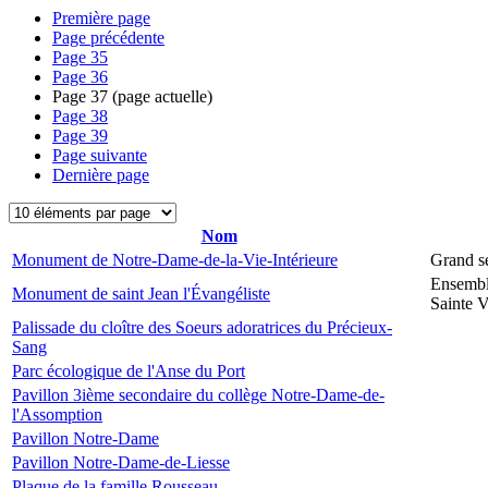
Première page
Page précédente
Page
35
Page
36
Page
37
(page actuelle)
Page
38
Page
39
Page suivante
Dernière page
Nom
Monument de Notre-Dame-de-la-Vie-Intérieure
Grand s
Ensembl
Monument de saint Jean l'Évangéliste
Sainte V
Palissade du cloître des Soeurs adoratrices du Précieux-
Sang
Parc écologique de l'Anse du Port
Pavillon 3ième secondaire du collège Notre-Dame-de-
l'Assomption
Pavillon Notre-Dame
Pavillon Notre-Dame-de-Liesse
Plaque de la famille Rousseau