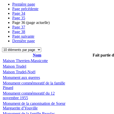
Première page
Page précédente
Page
34
Page
35
Page
36
(page actuelle)
Page
37
Page
38
Page suivante
Dernière page
Nom
Fait partie 
Maison Therrien-Massicotte
Maison Trudel
Maison Trudel-Noël
Monument aux guerres
Monument commémoratif de la famille
Pinard
Monument commémoratif du 12
novembre 1955
Monument de la canonisation de Soeur
Marguerite d'Youville
Monument de la famille Beaulac