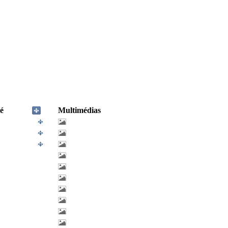
é
Multimédias