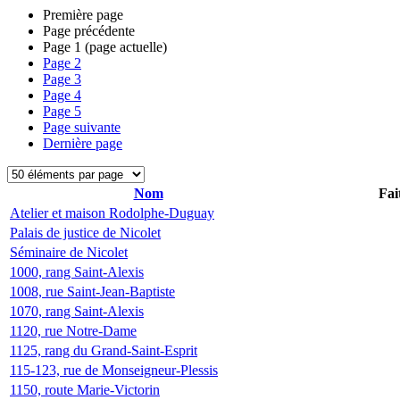
Première page
Page précédente
Page
1
(page actuelle)
Page
2
Page
3
Page
4
Page
5
Page suivante
Dernière page
Nom
Fai
Atelier et maison Rodolphe-Duguay
Palais de justice de Nicolet
Séminaire de Nicolet
1000, rang Saint-Alexis
1008, rue Saint-Jean-Baptiste
1070, rang Saint-Alexis
1120, rue Notre-Dame
1125, rang du Grand-Saint-Esprit
115-123, rue de Monseigneur-Plessis
1150, route Marie-Victorin