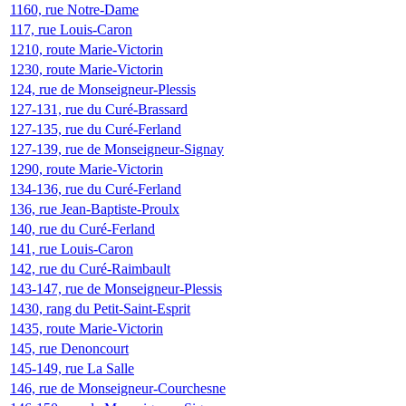
1160, rue Notre-Dame
117, rue Louis-Caron
1210, route Marie-Victorin
1230, route Marie-Victorin
124, rue de Monseigneur-Plessis
127-131, rue du Curé-Brassard
127-135, rue du Curé-Ferland
127-139, rue de Monseigneur-Signay
1290, route Marie-Victorin
134-136, rue du Curé-Ferland
136, rue Jean-Baptiste-Proulx
140, rue du Curé-Ferland
141, rue Louis-Caron
142, rue du Curé-Raimbault
143-147, rue de Monseigneur-Plessis
1430, rang du Petit-Saint-Esprit
1435, route Marie-Victorin
145, rue Denoncourt
145-149, rue La Salle
146, rue de Monseigneur-Courchesne