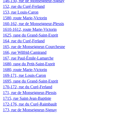
146-150, rue de Monseigneur-Signay
152, rue du Curé-Ferland
153, rue Louis-Caron
1580, route Marie-Victorin
160-162, rue de Monseigneur-Plessis
1610-1612, route Marie-Victorin
1625, rang du Grand-Saint-Esprit
164, rue du Curé-Ferland
165, rue de Monseigneur-Courchesne
166, rue Wilfrid-Camirand
167, rue Paul-Émile-Lamarche
1680, rang du Petit-Saint-Esprit
1680, route Marie-Victorin
169-171, rue Louis-Caron
1695, rang du Grand-Saint-Esprit
170-172, rue du Curé-Ferland
171, rue de Monseigneur-Plessis
1715, rue Saint-Jean-Baptiste
172-176, rue du Curé-Raimbault
173, rue de Monseigneur-Signay