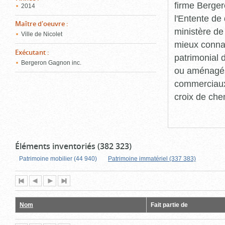
firme Berger
2014
l'Entente de 
Maître d'oeuvre
:
ministère de
Ville de Nicolet
mieux connaît
Exécutant
:
patrimonial d
Bergeron Gagnon inc.
ou aménagés 
commerciaux, 
croix de che
Éléments inventoriés (382 323)
Patrimoine mobilier (44 940)
Patrimoine immatériel (337 383)
Première
Page
Page
Dernière
page
précédente
suivante
page
Nom
Fait partie de