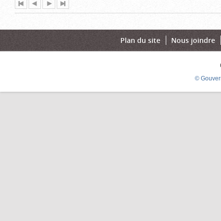
Première
Page
Page
Dernière
page
précédente
suivante
page
Plan du site
Nous joindre
© Gouver