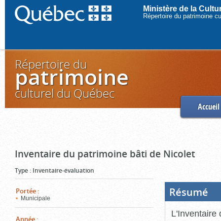
Ministère de la Cult
Répertoire du patrimoine c
Répertoire du
patrimoine
culturel du Québec
Accueil
Inventaire du patrimoine bâti de Nicolet
Type
:
Inventaire-évaluation
Résumé
(Boi
Portée
:
ouve
Municipale
cliq
pou
L'Inventaire 
ferm
Année
: