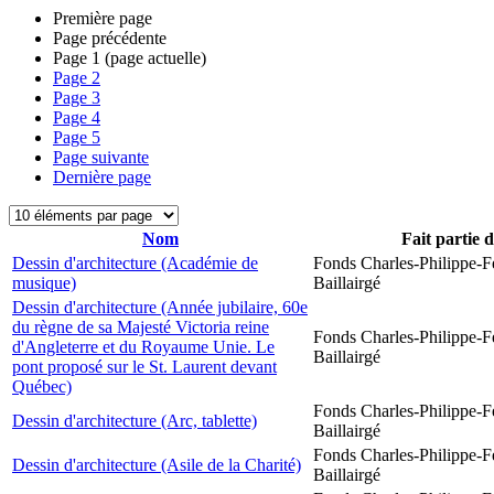
Première page
Page précédente
Page
1
(page actuelle)
Page
2
Page
3
Page
4
Page
5
Page suivante
Dernière page
Nom
Fait partie 
Dessin d'architecture (Académie de
Fonds Charles-Philippe-F
musique)
Baillairgé
Dessin d'architecture (Année jubilaire, 60e
du règne de sa Majesté Victoria reine
Fonds Charles-Philippe-F
d'Angleterre et du Royaume Unie. Le
Baillairgé
pont proposé sur le St. Laurent devant
Québec)
Fonds Charles-Philippe-F
Dessin d'architecture (Arc, tablette)
Baillairgé
Fonds Charles-Philippe-F
Dessin d'architecture (Asile de la Charité)
Baillairgé