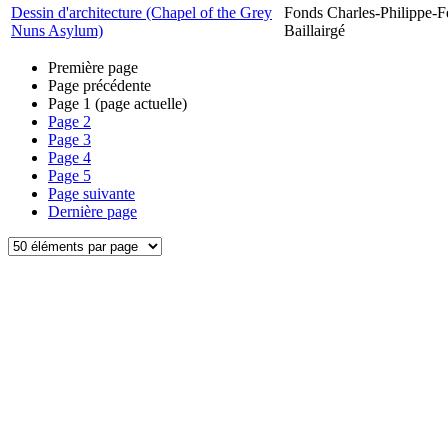
Dessin d'architecture (Chapel of the Grey
Fonds Charles-Philippe-F
Nuns Asylum)
Baillairgé
Première page
Page précédente
Page
1
(page actuelle)
Page
2
Page
3
Page
4
Page
5
Page suivante
Dernière page