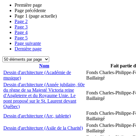
Première page
Page précédente
Page
1
(page actuelle)
Page
2
Page
3
Page
4
Page
5
Page suivante
Dernière page
Nom
Fait partie 
Dessin d'architecture (Académie de
Fonds Charles-Philippe-F
musique)
Baillairgé
Dessin d'architecture (Année jubilaire, 60e
du règne de sa Majesté Victoria reine
Fonds Charles-Philippe-F
d'Angleterre et du Royaume Unie. Le
Baillairgé
pont proposé sur le St. Laurent devant
Québec)
Fonds Charles-Philippe-F
Dessin d'architecture (Arc, tablette)
Baillairgé
Fonds Charles-Philippe-F
Dessin d'architecture (Asile de la Charité)
Baillairgé