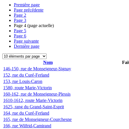
Première page
Page précédente
Page
2
Page
3
Page
4
(page actuelle)
Page
5
Page
6
Page suivante
Dernière page
Nom
Fai
146-150, rue de Monseigneur-Signay
152, rue du Curé-Ferland
153, rue Louis-Caron
1580, route Marie-Victorin
160-162, rue de Monseigneur-Plessis
1610-1612, route Marie-Victorin
1625, rang du Grand-Saint-Esprit
164, rue du Curé-Ferland
165, rue de Monseigneur-Courchesne
166, rue Wilfrid-Camirand