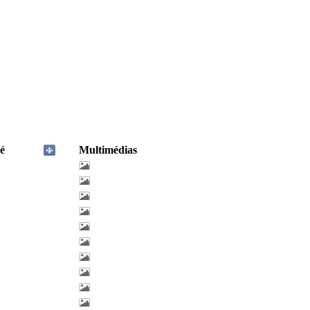
é
Multimédias