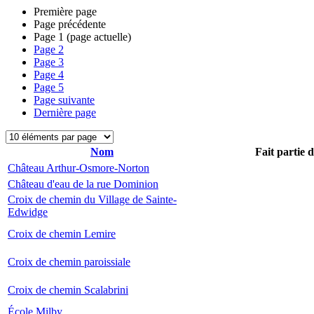
Première page
Page précédente
Page
1
(page actuelle)
Page
2
Page
3
Page
4
Page
5
Page suivante
Dernière page
Nom
Fait partie 
Château Arthur-Osmore-Norton
Château d'eau de la rue Dominion
Croix de chemin du Village de Sainte-
Edwidge
Croix de chemin Lemire
Croix de chemin paroissiale
Croix de chemin Scalabrini
École Milby