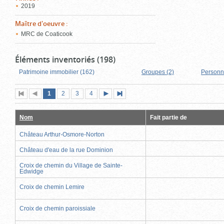
2019
Maître d'oeuvre
:
MRC de Coaticook
Éléments inventoriés (198)
Patrimoine immobilier (162)
Groupes (2)
Personn
Page
(page
Page
Page
Page
1
Première
2
Page
3
4
Page
Dernière
actuelle)
page
précédente
suivante
page
Nom
Fait partie de
Château Arthur-Osmore-Norton
Château d'eau de la rue Dominion
Croix de chemin du Village de Sainte-
Edwidge
Croix de chemin Lemire
Croix de chemin paroissiale