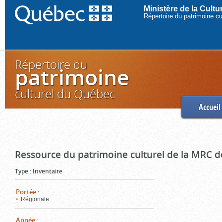
Ministère de la Cult
Répertoire du patrimoine c
Répertoire du
patrimoine
culturel du Québec
Accueil
Ressource du patrimoine culturel de la MRC d
Type
:
Inventaire
Portée
:
Régionale
Année
: