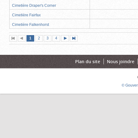
Cimetière Draper's Corner
Cimetière Fairfax
Cimetière Falkenhorst
Page
(page
Page
Page
Page
1
Première
2
Page
3
4
Page
Dernière
actuelle)
page
précédente
suivante
page
Plan du site
Nous joindre
© Gouver