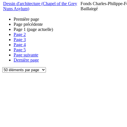
Dessin d'architecture (Chapel of the Grey
Fonds Charles-Philippe-F
Nuns Asylum)
Baillairgé
Première page
Page précédente
Page
1
(page actuelle)
Page
2
Page
3
Page
4
Page
5
Page suivante
Dernière page