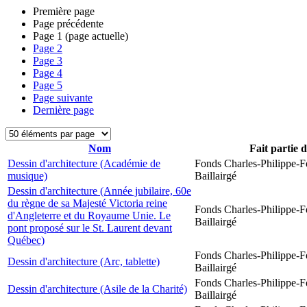
Première page
Page précédente
Page
1
(page actuelle)
Page
2
Page
3
Page
4
Page
5
Page suivante
Dernière page
Nom
Fait partie 
Dessin d'architecture (Académie de
Fonds Charles-Philippe-F
musique)
Baillairgé
Dessin d'architecture (Année jubilaire, 60e
du règne de sa Majesté Victoria reine
Fonds Charles-Philippe-F
d'Angleterre et du Royaume Unie. Le
Baillairgé
pont proposé sur le St. Laurent devant
Québec)
Fonds Charles-Philippe-F
Dessin d'architecture (Arc, tablette)
Baillairgé
Fonds Charles-Philippe-F
Dessin d'architecture (Asile de la Charité)
Baillairgé