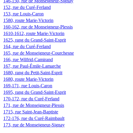
146-150, rue de Monseigneur-Signay
152, rue du Curé-Ferland
153, rue Louis-Caron
1580, route Marie-Victorin
160-162, rue de Monseigneur-Plessis
1610-1612, route Marie-Victorin
1625, rang du Grand-Saint-Esprit
164, rue du Curé-Ferland
165, rue de Monseigneur-Courchesne
166, rue Wilfrid-Camirand
167, rue Paul-Émile-Lamarche
1680, rang du Petit-Saint-Esprit
1680, route Marie-Victorin
169-171, rue Louis-Caron
1695, rang du Grand-Saint-Esprit
170-172, rue du Curé-Ferland
171, rue de Monseigneur-Plessis
1715, rue Saint-Jean-Baptiste
172-176, rue du Curé-Raimbault
173, rue de Monseigneur-Signay