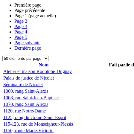
Première page
Page précédente
Page
1
(page actuelle)
Page
2
Page
3
Page
4
Page
5
Page suivante
Dernière page
Nom
Fait partie 
Atelier et maison Rodolphe-Duguay
Palais de justice de Nicolet
Séminaire de Nicolet
1000, rang Saint-Alexis
1008, rue Saint-Jean-Baptiste
1070, rang Saint-Alexis
1120, rue Notre-Dame
1125, rang du Grand-Saint-Esprit
115-123, rue de Monseigneur-Plessis
1150, route Marie-Victorin