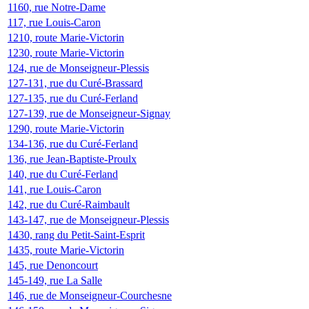
1160, rue Notre-Dame
117, rue Louis-Caron
1210, route Marie-Victorin
1230, route Marie-Victorin
124, rue de Monseigneur-Plessis
127-131, rue du Curé-Brassard
127-135, rue du Curé-Ferland
127-139, rue de Monseigneur-Signay
1290, route Marie-Victorin
134-136, rue du Curé-Ferland
136, rue Jean-Baptiste-Proulx
140, rue du Curé-Ferland
141, rue Louis-Caron
142, rue du Curé-Raimbault
143-147, rue de Monseigneur-Plessis
1430, rang du Petit-Saint-Esprit
1435, route Marie-Victorin
145, rue Denoncourt
145-149, rue La Salle
146, rue de Monseigneur-Courchesne