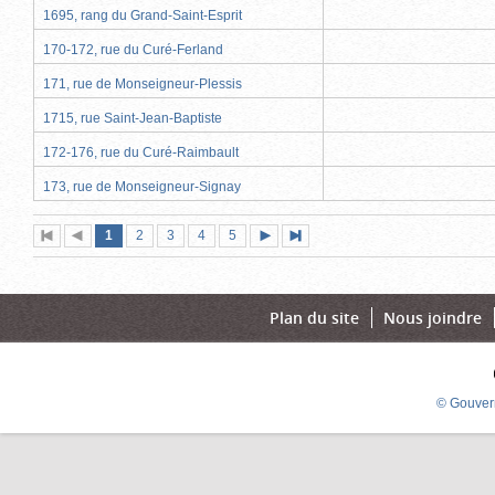
1695, rang du Grand-Saint-Esprit
170-172, rue du Curé-Ferland
171, rue de Monseigneur-Plessis
1715, rue Saint-Jean-Baptiste
172-176, rue du Curé-Raimbault
173, rue de Monseigneur-Signay
Page
(page
Page
Page
Page
Page
1
Première
2
Page
3
4
5
Page
Dernière
actuelle)
page
précédente
suivante
page
Plan du site
Nous joindre
© Gouver