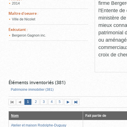
firme Berger
2014
l'Entente de 
Maître d'oeuvre
:
ministère de
Ville de Nicolet
mieux connaît
Exécutant
:
patrimonial d
Bergeron Gagnon inc.
ou aménagés 
commerciaux, 
croix de che
Éléments inventoriés (381)
Patrimoine immobilier (381)
Page
(page
Page
Page
Page
Page
1
Première
2
Page
3
4
5
Page
Dernière
actuelle)
page
précédente
suivante
page
Nom
Fait partie de
Atelier et maison Rodolphe-Duguay