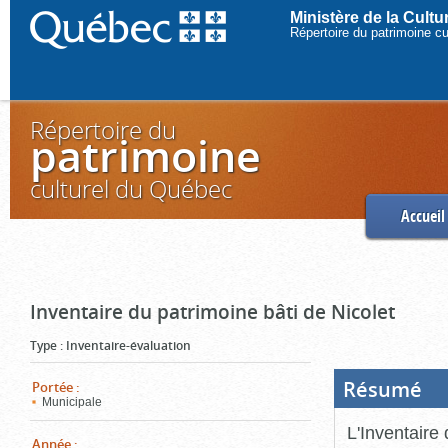
Ministère de la Cult
Répertoire du patrimoine c
Répertoire du
patrimoine
culturel du Québec
Accueil
Inventaire du patrimoine bâti de Nicolet
Type
:
Inventaire-évaluation
Résumé
(Boi
Portée
:
ouve
Municipale
cliq
pou
L'Inventaire 
ferm
Année
: