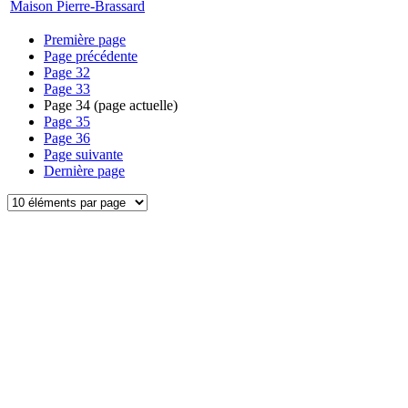
Maison Pierre-Brassard
Première page
Page précédente
Page
32
Page
33
Page
34
(page actuelle)
Page
35
Page
36
Page suivante
Dernière page