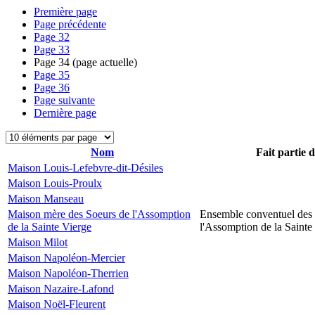
Première page
Page précédente
Page
32
Page
33
Page
34
(page actuelle)
Page
35
Page
36
Page suivante
Dernière page
Nom
Fait partie 
Maison Louis-Lefebvre-dit-Désiles
Maison Louis-Proulx
Maison Manseau
Maison mère des Soeurs de l'Assomption
Ensemble conventuel des
de la Sainte Vierge
l'Assomption de la Sainte
Maison Milot
Maison Napoléon-Mercier
Maison Napoléon-Therrien
Maison Nazaire-Lafond
Maison Noël-Fleurent