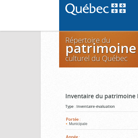
Répertoire du
patrimoine
culturel du Québec
Inventaire du patrimoine 
Type
:
Inventaire-évaluation
Portée
:
Municipale
Année
: