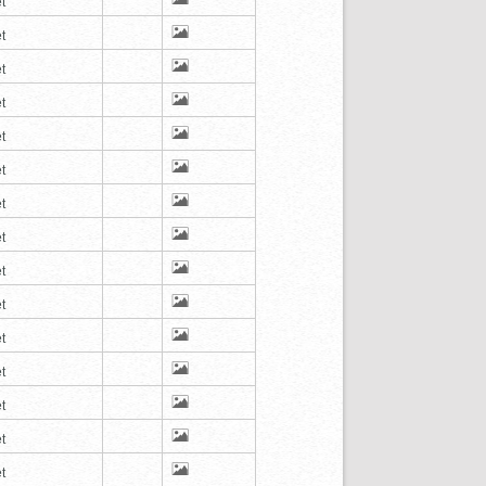
t
t
t
t
t
t
t
t
t
t
t
t
t
t
t