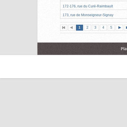
172-176, rue du Curé-Raimbault
173, rue de Monseigneur-Signay
Page
(page
Page
Page
Page
Page
1
Première
2
Page
3
4
5
actuelle)
page
précédente
suiva
Pla