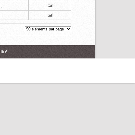
t
t
lité