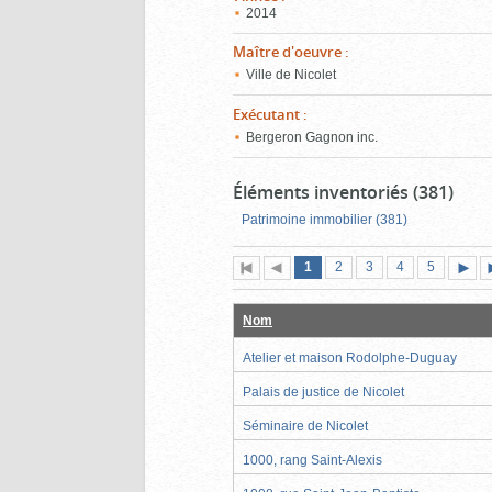
2014
Maître d'oeuvre
:
Ville de Nicolet
Exécutant
:
Bergeron Gagnon inc.
Éléments inventoriés (381)
Patrimoine immobilier (381)
Page
(page
Page
Page
Page
Page
1
Première
2
Page
3
4
5
actuelle)
page
précédente
suiva
Nom
Atelier et maison Rodolphe-Duguay
Palais de justice de Nicolet
Séminaire de Nicolet
1000, rang Saint-Alexis