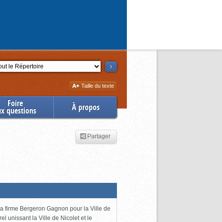
ction
Augmenter
Taille du texte
la
Foire
À propos
ux questions
Partager
 la firme Bergeron Gagnon pour la Ville de
l unissant la Ville de Nicolet et le