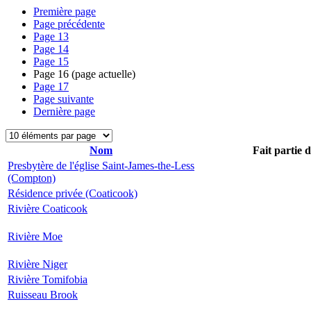
Première page
Page précédente
Page
13
Page
14
Page
15
Page
16
(page actuelle)
Page
17
Page suivante
Dernière page
Nom
Fait partie 
Presbytère de l'église Saint-James-the-Less
(Compton)
Résidence privée (Coaticook)
Rivière Coaticook
Rivière Moe
Rivière Niger
Rivière Tomifobia
Ruisseau Brook