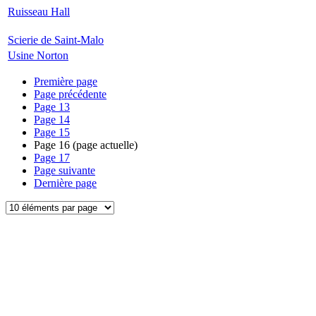
Ruisseau Hall
Scierie de Saint-Malo
Usine Norton
Première page
Page précédente
Page
13
Page
14
Page
15
Page
16
(page actuelle)
Page
17
Page suivante
Dernière page