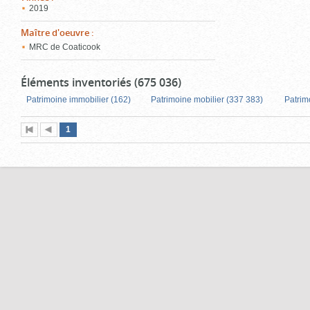
2019
Maître d'oeuvre
:
MRC de Coaticook
Éléments inventoriés (675 036)
Patrimoine immobilier (162)
Patrimoine mobilier (337 383)
Patrim
Page
(page
1
Première
Page
actuelle)
page
précédente