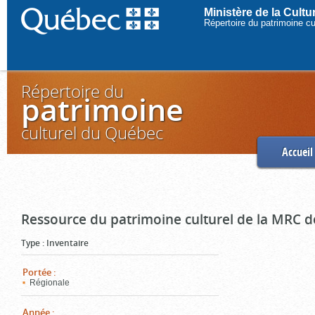
Ministère de la Cult
Répertoire du patrimoine c
Répertoire du
patrimoine
culturel du Québec
Accueil
Ressource du patrimoine culturel de la MRC d
Type
:
Inventaire
Portée
:
Régionale
Année
: