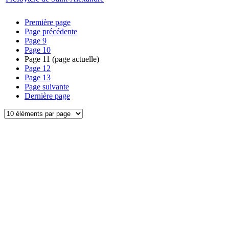
Première page
Page précédente
Page
9
Page
10
Page
11
(page actuelle)
Page
12
Page
13
Page suivante
Dernière page