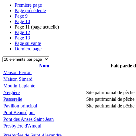
Première page
Page précédente
Page
9
Page
10
Page
11
(page actuelle)
Page
12
Page
13
Page suivante
Dernière page
Nom
Fait partie 
Maison Perron
Maison Simard
Moulin Laplante
Neigière
Site patrimonial de pêch
Passerelle
Site patrimonial de pêch
Pavillon principal
Site patrimonial de pêch
Pont Beauséjour
Pont des Anses-Saint-Jean
Presbytère d'Amqui
Presbytère de Saint-Alexandre