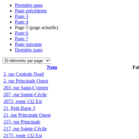
Première page
Page précédente
Page
3
Page
4
Page
5
(page actuelle)
Page
6
Page
7
Page suivante
Dernière page
Nom
Fai
2, rue Centrale Nord
2, rue Principale Ouest
203, rue Saint-Cyprien
207, rue Sainte-Cécile
2072, route 132 Est
21, Petit Rang 3
21, rue Principale Ouest
215, rue Principale
217, rue Sainte-Cécile
2175, route 132 Est