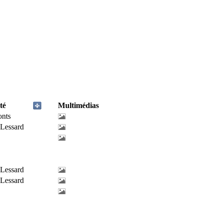
té
Multimédias
onts
-Lessard
-Lessard
-Lessard