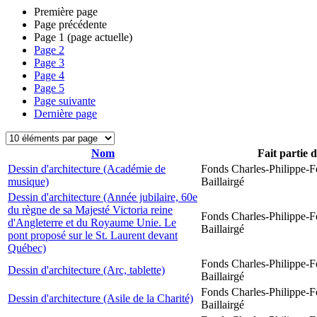
Première page
Page précédente
Page
1
(page actuelle)
Page
2
Page
3
Page
4
Page
5
Page suivante
Dernière page
Nom
Fait partie 
Dessin d'architecture (Académie de
Fonds Charles-Philippe-F
musique)
Baillairgé
Dessin d'architecture (Année jubilaire, 60e
du règne de sa Majesté Victoria reine
Fonds Charles-Philippe-F
d'Angleterre et du Royaume Unie. Le
Baillairgé
pont proposé sur le St. Laurent devant
Québec)
Fonds Charles-Philippe-F
Dessin d'architecture (Arc, tablette)
Baillairgé
Fonds Charles-Philippe-F
Dessin d'architecture (Asile de la Charité)
Baillairgé