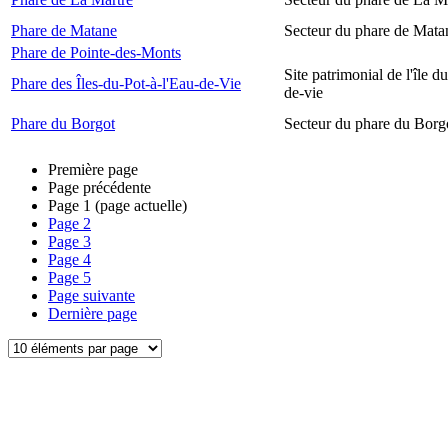
Phare de Matane
Secteur du phare de Mata
Phare de Pointe-des-Monts
Site patrimonial de l'île d
Phare des Îles-du-Pot-à-l'Eau-de-Vie
de-vie
Phare du Borgot
Secteur du phare du Borg
Première page
Page précédente
Page
1
(page actuelle)
Page
2
Page
3
Page
4
Page
5
Page suivante
Dernière page