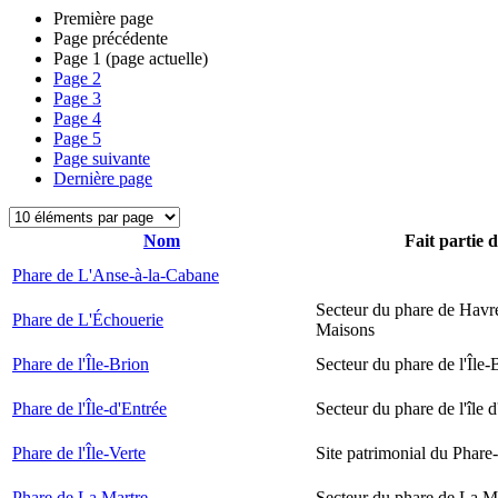
Première page
Page précédente
Page
1
(page actuelle)
Page
2
Page
3
Page
4
Page
5
Page suivante
Dernière page
Nom
Fait partie 
Phare de L'Anse-à-la-Cabane
Secteur du phare de Havr
Phare de L'Échouerie
Maisons
Phare de l'Île-Brion
Secteur du phare de l'Île-
Phare de l'Île-d'Entrée
Secteur du phare de l'île 
Phare de l'Île-Verte
Site patrimonial du Phare-
Phare de La Martre
Secteur du phare de La M