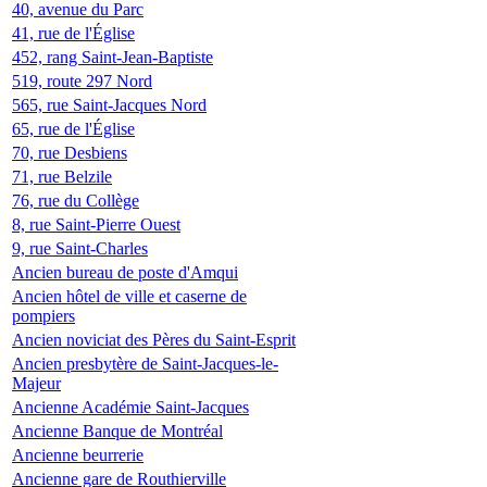
40, avenue du Parc
41, rue de l'Église
452, rang Saint-Jean-Baptiste
519, route 297 Nord
565, rue Saint-Jacques Nord
65, rue de l'Église
70, rue Desbiens
71, rue Belzile
76, rue du Collège
8, rue Saint-Pierre Ouest
9, rue Saint-Charles
Ancien bureau de poste d'Amqui
Ancien hôtel de ville et caserne de
pompiers
Ancien noviciat des Pères du Saint-Esprit
Ancien presbytère de Saint-Jacques-le-
Majeur
Ancienne Académie Saint-Jacques
Ancienne Banque de Montréal
Ancienne beurrerie
Ancienne gare de Routhierville