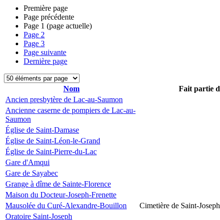
Première page
Page précédente
Page
1
(page actuelle)
Page
2
Page
3
Page suivante
Dernière page
Nom
Fait partie 
Ancien presbytère de Lac-au-Saumon
Ancienne caserne de pompiers de Lac-au-
Saumon
Église de Saint-Damase
Église de Saint-Léon-le-Grand
Église de Saint-Pierre-du-Lac
Gare d'Amqui
Gare de Sayabec
Grange à dîme de Sainte-Florence
Maison du Docteur-Joseph-Frenette
Mausolée du Curé-Alexandre-Bouillon
Cimetière de Saint-Joseph
Oratoire Saint-Joseph