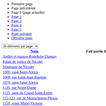
Première page
Page précédente
Page
1
(page actuelle)
Page
2
Page
3
Page
4
Page
5
Page suivante
Dernière page
Nom
Fait partie 
Atelier et maison Rodolphe-Duguay
Palais de justice de Nicolet
Séminaire de Nicolet
1000, rang Saint-Alexis
1008, rue Saint-Jean-Baptiste
1070, rang Saint-Alexis
1120, rue Notre-Dame
1125, rang du Grand-Saint-Esprit
115-123, rue de Monseigneur-Plessis
1150, route Marie-Victorin