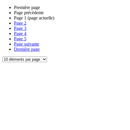
Première page
Page précédente
Page
1
(page actuelle)
Page
2
Page
3
Page
4
Page
5
Page suivante
Dernière page