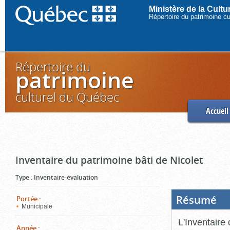
Ministère de la Cult
Répertoire du patrimoine c
Répertoire du
patrimoine
culturel du Québec
Accueil
Inventaire du patrimoine bâti de Nicolet
Type
:
Inventaire-évaluation
Résumé
(Boi
Portée
:
ouve
Municipale
cliq
pou
L'Inventaire 
ferm
Année
: