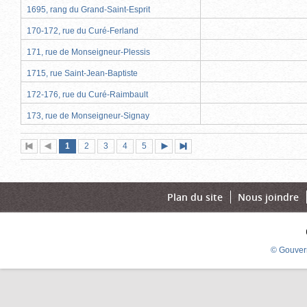
1695, rang du Grand-Saint-Esprit
170-172, rue du Curé-Ferland
171, rue de Monseigneur-Plessis
1715, rue Saint-Jean-Baptiste
172-176, rue du Curé-Raimbault
173, rue de Monseigneur-Signay
Page
(page
Page
Page
Page
Page
1
Première
2
Page
3
4
5
Page
Dernière
actuelle)
page
précédente
suivante
page
Plan du site
Nous joindre
© Gouver