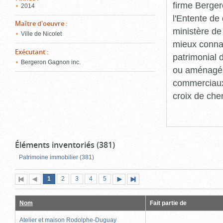
firme Berger
2014
l'Entente de 
Maître d'oeuvre
:
ministère de
Ville de Nicolet
mieux connaît
Exécutant
:
patrimonial d
Bergeron Gagnon inc.
ou aménagés 
commerciaux, 
croix de che
Éléments inventoriés (381)
Patrimoine immobilier (381)
Page
(page
Page
Page
Page
Page
1
Première
2
Page
3
4
5
Page
Dernière
actuelle)
page
précédente
suivante
page
Nom
Fait partie de
Atelier et maison Rodolphe-Duguay